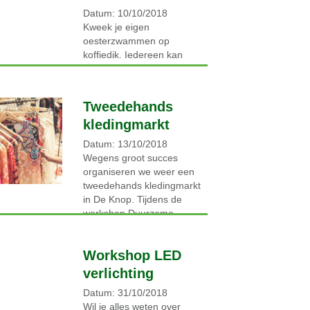
Datum: 10/10/2018
Lees verder →
Kweek je eigen
oesterzwammen op
koffiedik. Iedereen kan
het! Drink je koffie, ben je
dol op oesterzwammen en
vind je het leuk om ze
Tweedehands
zelf…
kledingmarkt
Lees verder →
Datum: 13/10/2018
Wegens groot succes
organiseren we weer een
tweedehands kledingmarkt
in De Knop. Tijdens de
workshop Duurzame
Kleding die eerder dit jaar
heeft plaatsgevonden,
Workshop LED
hebben we…
verlichting
Lees verder →
Datum: 31/10/2018
Wil je alles weten over