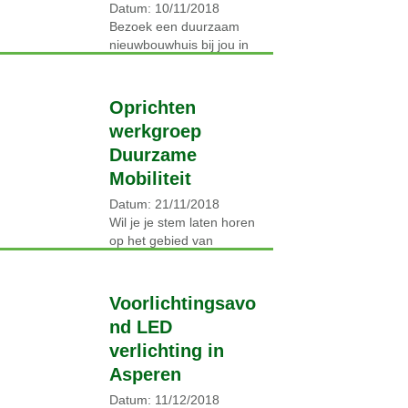
Datum: 10/11/2018
Bezoek een duurzaam
nieuwbouwhuis bij jou in
de buurt! Het Nieuwe
Wonen Rivierenland
organiseert een
Oprichten
gezamenlijke excursie
werkgroep
naar duurzame huizen in
Duurzame
de gemeente West
Betuwe….
Mobiliteit
Lees verder →
Datum: 21/11/2018
Wil je je stem laten horen
op het gebied van
duurzame mobiliteit in
onze gemeente? Kom dan
naar de avond Duurzame
Voorlichtingsavo
Mobiliteit die we
nd LED
organiseren…
verlichting in
Lees verder →
Asperen
Datum: 11/12/2018