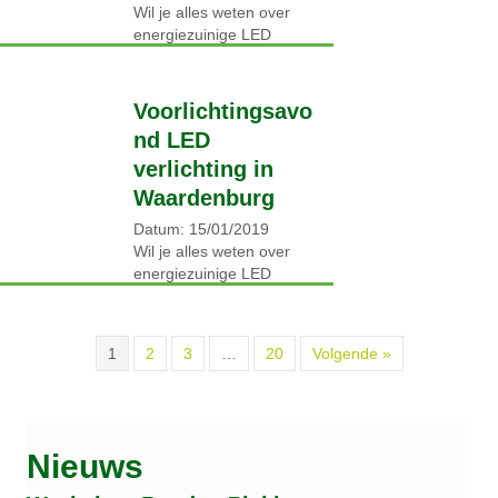
Wil je alles weten over
energiezuinige LED
verlichting? Kom dan naar
de presentatie van Jeroen
van Agt, de LED-specialist
Voorlichtingsavo
van OliNo uit Eindhoven.
nd LED
Het is…
verlichting in
Lees verder →
Waardenburg
Datum: 15/01/2019
Wil je alles weten over
energiezuinige LED
verlichting? Kom dan naar
de presentatie van Jeroen
van Agt, de LED-specialist
1
2
3
…
20
Volgende »
van OliNo uit Eindhoven.
Het is…
Lees verder →
Nieuws