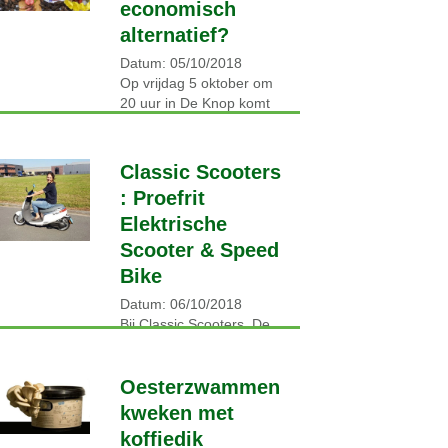
economisch
alternatief?
Datum: 05/10/2018
Op vrijdag 5 oktober om
20 uur in De Knop komt
Wouter van Eck,
ontwerper en exploitant
van voedselbossen
Classic Scooters
vertellen hoe hij dat
: Proefrit
allemaal doet….
Elektrische
Lees verder →
Scooter & Speed
Bike
Datum: 06/10/2018
Bij Classic Scooters, De
Aaldor 16 a, Hondsgemet
te Geldermalsen staat
zaterdag 6 oktober in het
Oesterzwammen
teken van stil, schoon,
kweken met
zuinig en voordelig rijden.
koffiedik
Ervaar…