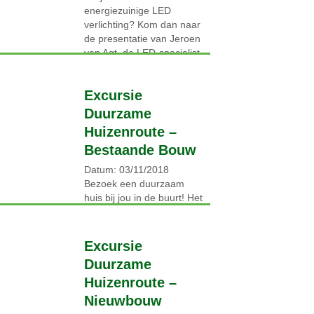
energiezuinige LED
verlichting? Kom dan naar
de presentatie van Jeroen
van Agt, de LED-specialist
van OliNo. Het wordt ’s
avonds…
Excursie
Lees verder →
Duurzame
Huizenroute –
Bestaande Bouw
Datum: 03/11/2018
Bezoek een duurzaam
huis bij jou in de buurt! Het
Nieuwe Wonen
Rivierenland organiseert
een gezamenlijke excursie
Excursie
naar duurzame huizen in
Duurzame
de gemeente West
Huizenroute –
Betuwe….
Nieuwbouw
Lees verder →