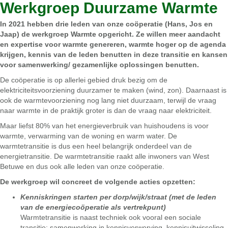
Werkgroep Duurzame Warmte
In 2021 hebben drie leden van onze coöperatie (Hans, Jos en
Jaap) de werkgroep Warmte opgericht. Ze willen meer aandacht
en expertise voor warmte genereren, warmte hoger op de agenda
krijgen, kennis van de leden benutten in deze transitie en kansen
voor samenwerking/ gezamenlijke oplossingen benutten.
De coöperatie is op allerlei gebied druk bezig om de
elektriciteitsvoorziening duurzamer te maken (wind, zon). Daarnaast is
ook de warmtevoorziening nog lang niet duurzaam, terwijl de vraag
naar warmte in de praktijk groter is dan de vraag naar elektriciteit.
Maar liefst 80% van het energieverbruik van huishoudens is voor
warmte, verwarming van de woning en warm water. De
warmtetransitie is dus een heel belangrijk onderdeel van de
energietransitie. De warmtetransitie raakt alle inwoners van West
Betuwe en dus ook alle leden van onze coöperatie.
De werkgroep wil concreet de volgende acties opzetten:
Kenniskringen starten per dorp/wijk/straat (met de leden
van de energiecoöperatie als vertrekpunt)
Warmtetransitie is naast techniek ook vooral een sociale
transitie: samenwerking in kennisverwerving, kennisuitwisseling,