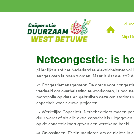
Lid wo
Mijn 
Netcongestie: is h
⚡Het lijkt alsof het Nederlandse elektriciteitsnet v
aangesloten kunnen worden. Maar is dat wel zo? We 
📈 Congestiemanagement: De grens voor congestie
verdeeld om overbelasting te voorkomen, is nog n
monopolie op data en gebruiken deze om storingsm
capaciteit voor nieuwe projecten.
🔍 Werkelijke Capaciteit: Netbeheerders mogen pa
duur wordt of als alle extra capaciteit is uitgegev
op de congestiekaart geven een vertekend beeld.
🌿 Oplossingen: Er zijn manieren om de pieken in 