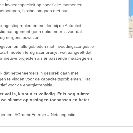
 de invoedcapaciteit op specifieke momenten.
netpompen, flexibel omgaan met hun
ongestieproblemen melden bij de Autoriteit
tiemanagement geen optie meer is voordat
 nog nergens bewezen.
egeven om alle gebieden met invoedingscongestie
aart moeten terug naar oranje, wat aangeeft dat
oor nieuwe projecten als er passende maatregelen
jk dat netbeheerders in gesprek gaan met
en te vinden voor de capaciteitsproblemen. Het
ief voor de energietransitie.
vol is, klopt niet volledig. Er is nog ruimte
s we slimme oplossingen toepassen en beter
gement #GroeneEnergie # Netcongestie