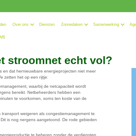
rden
Over ons
Diensten
Zonnedaken
Samenwerking
Ag
DWB
et stroomnet echt vol?
ol is en dat hernieuwbare energieprojecten niet meer
zetten het op een rijtje:
management, waarbij de netcapaciteit wordt
ergens bereikt. Netbeheerders hebben een
inuten te voorkomen, soms ten koste van de
s transport weigeren als congestiemanagement te
en. Dit is nog nergens aangetoond. De rode gebieden
energieproductie te beheren zonder de verdiensten