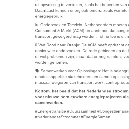
uit opwekking te verliezen, zoals het beperken van
Daarnaast kunnen energieafnemers, zoals warmte
energiegebruik.
📊 Onderzoek en Toezicht: Netbeheerders moeten c
Consument & Markt (ACM) en aantonen dat conges
transport geweigerd mag worden. Tot nu toe is dit
🚦 Van Rood naar Oranje: De ACM heeft opdracht g
opnieuw te onderzoeken. De rode gebieden op de k
er wel problemen zijn, maar dat er nog ruimte is v
worden genomen.
🗣 Samenwerken voor Oplossingen: Het is belangri
maatschappelijke stakeholders om samen oplossing
massaal weigeren van transport werkt contraproduct
Kortom, het beeld dat het Nederlandse stroomnet 
voor nieuwe hernieuwbare energieprojecten al
samenwerken.
#Energietransitie #Duurzaamheid #Congestiemana
#NederlandseStroomnet #EnergieSamen