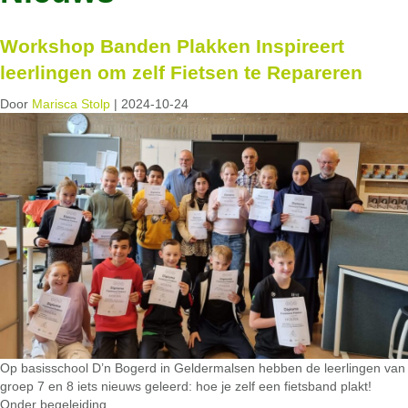
Workshop Banden Plakken Inspireert
leerlingen om zelf Fietsen te Repareren
Door
Marisca Stolp
|
2024-10-24
Op basisschool D’n Bogerd in Geldermalsen hebben de leerlingen van
groep 7 en 8 iets nieuws geleerd: hoe je zelf een fietsband plakt!
Onder begeleiding…