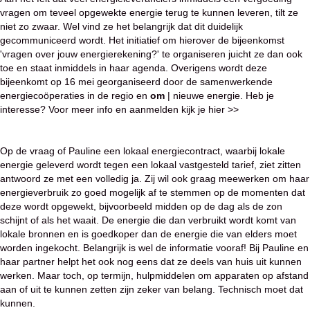
vragen om teveel opgewekte energie terug te kunnen leveren, tilt ze
niet zo zwaar. Wel vind ze het belangrijk dat dit duidelijk
gecommuniceerd wordt. Het initiatief om hierover de bijeenkomst
'vragen over jouw energierekening?' te organiseren juicht ze dan ook
toe en staat inmiddels in haar agenda. Overigens wordt deze
bijeenkomt op 16 mei georganiseerd door de samenwerkende
energiecoöperaties in de regio en
om
| nieuwe energie. Heb je
interesse?
Voor meer info en aanmelden kijk je hier >>
Op de vraag of Pauline een lokaal energiecontract, waarbij lokale
energie geleverd wordt tegen een lokaal vastgesteld tarief, ziet zitten
antwoord ze met een volledig ja. Zij wil ook graag meewerken om haar
energieverbruik zo goed mogelijk af te stemmen op de momenten dat
deze wordt opgewekt, bijvoorbeeld midden op de dag als de zon
schijnt of als het waait. De energie die dan verbruikt wordt komt van
lokale bronnen en is goedkoper dan de energie die van elders moet
worden ingekocht. Belangrijk is wel de informatie vooraf! Bij Pauline en
haar partner helpt het ook nog eens dat ze deels van huis uit kunnen
werken. Maar toch, op termijn, hulpmiddelen om apparaten op afstand
aan of uit te kunnen zetten zijn zeker van belang. Technisch moet dat
kunnen.