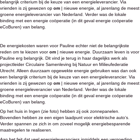
belangrijk criterium bij de keuze van een energieleverancier. Via
vrienden is zij gewezen op
om
| nieuwe energie, al jarenlang de meest
groene energieleverancier van Nederland. Verder was de lokale
binding met een energie coöperatie (in dit geval energie coöperatie
eCoBuren) van belang.
De energiekosten waren voor Pauline echter niet de belangrijkste
reden om te kiezen voor
om
| nieuwe energie. Duurzaam leven is voor
Pauline erg belangrijk. Dit vind je terug in haar dagelijks werk als
projectleider Circulaire Samenleving bij Natuur en Milieufederatie
Utrecht. Alleen duurzaam opgewekte energie gebruiken was dan ook
een belangrijk criterium bij de keuze van een energieleverancier. Via
vrienden is zij gewezen op
om
| nieuwe energie, al jarenlang de meest
groene energieleverancier van Nederland. Verder was de lokale
binding met een energie coöperatie (in dit geval energie coöperatie
eCoBuren) van belang.
Op het huis in Ingen (zie foto) hebben zij ook zonnepanelen.
Bovendien hebben ze een eigen laadpunt voor elektrische auto‘s.
Verder spannen ze zich in om zoveel mogelijk energiebesparende
maatregelen te realiseren.
Aan het feit dat veel energieleveranciers inmiddels een vergoeding