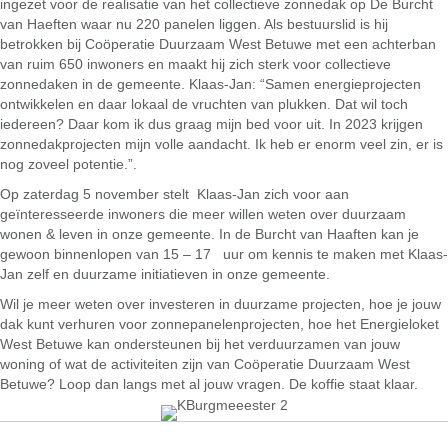
ingezet voor de realisatie van het collectieve zonnedak op De Burcht
van Haeften waar nu 220 panelen liggen. Als bestuurslid is hij
betrokken bij Coöperatie Duurzaam West Betuwe met een achterban
van ruim 650 inwoners en maakt hij zich sterk voor collectieve
zonnedaken in de gemeente. Klaas-Jan: “Samen energieprojecten
ontwikkelen en daar lokaal de vruchten van plukken. Dat wil toch
iedereen? Daar kom ik dus graag mijn bed voor uit. In 2023 krijgen
zonnedakprojecten mijn volle aandacht. Ik heb er enorm veel zin, er is
nog zoveel potentie.”.
Op zaterdag 5 november stelt Klaas-Jan zich voor aan
geïnteresseerde inwoners die meer willen weten over duurzaam
wonen & leven in onze gemeente. In de Burcht van Haaften kan je
gewoon binnenlopen van 15 – 17 uur om kennis te maken met Klaas-
Jan zelf en duurzame initiatieven in onze gemeente.
Wil je meer weten over investeren in duurzame projecten, hoe je jouw
dak kunt verhuren voor zonnepanelenprojecten, hoe het Energieloket
West Betuwe kan ondersteunen bij het verduurzamen van jouw
woning of wat de activiteiten zijn van Coöperatie Duurzaam West
Betuwe? Loop dan langs met al jouw vragen. De koffie staat klaar.