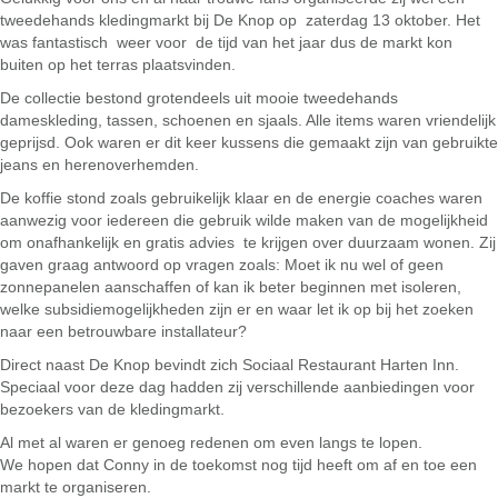
tweedehands kledingmarkt bij De Knop op zaterdag 13 oktober. Het
was fantastisch weer voor de tijd van het jaar dus de markt kon
buiten op het terras plaatsvinden.
De collectie bestond grotendeels uit mooie tweedehands
dameskleding, tassen, schoenen en sjaals. Alle items waren vriendelijk
geprijsd. Ook waren er dit keer kussens die gemaakt zijn van gebruikte
jeans en herenoverhemden.
De koffie stond zoals gebruikelijk klaar en de energie coaches waren
aanwezig voor iedereen die gebruik wilde maken van de mogelijkheid
om onafhankelijk en gratis advies te krijgen over duurzaam wonen. Zij
gaven graag antwoord op vragen zoals: Moet ik nu wel of geen
zonnepanelen aanschaffen of kan ik beter beginnen met isoleren,
welke subsidiemogelijkheden zijn er en waar let ik op bij het zoeken
naar een betrouwbare installateur?
Direct naast De Knop bevindt zich Sociaal Restaurant Harten Inn.
Speciaal voor deze dag hadden zij verschillende aanbiedingen voor
bezoekers van de kledingmarkt.
Al met al waren er genoeg redenen om even langs te lopen.
We hopen dat Conny in de toekomst nog tijd heeft om af en toe een
markt te organiseren.