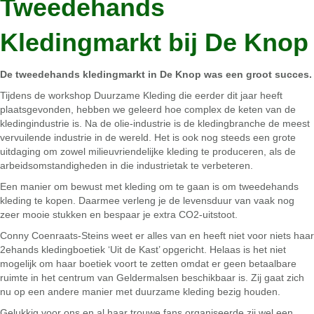
Tweedehands
Kledingmarkt bij De Knop
De tweedehands kledingmarkt in De Knop was een groot succes.
Tijdens de workshop Duurzame Kleding die eerder dit jaar heeft
plaatsgevonden, hebben we geleerd hoe complex de keten van de
kledingindustrie is. Na de olie-industrie is de kledingbranche de meest
vervuilende industrie in de wereld. Het is ook nog steeds een grote
uitdaging om zowel milieuvriendelijke kleding te produceren, als de
arbeidsomstandigheden in die industrietak te verbeteren.
Een manier om bewust met kleding om te gaan is om tweedehands
kleding te kopen. Daarmee verleng je de levensduur van vaak nog
zeer mooie stukken en bespaar je extra CO2-uitstoot.
Conny Coenraats-Steins weet er alles van en heeft niet voor niets haar
2ehands kledingboetiek ‘Uit de Kast’ opgericht. Helaas is het niet
mogelijk om haar boetiek voort te zetten omdat er geen betaalbare
ruimte in het centrum van Geldermalsen beschikbaar is. Zij gaat zich
nu op een andere manier met duurzame kleding bezig houden.
Gelukkig voor ons en al haar trouwe fans organiseerde zij wel een