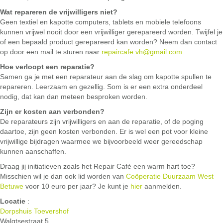
Wat repareren de vrijwilligers niet?
Geen textiel en kapotte computers, tablets en mobiele telefoons
kunnen vrijwel nooit door een vrijwilliger gerepareerd worden. Twijfel je
of een bepaald product gerepareerd kan worden? Neem dan contact
op door een mail te sturen naar
repaircafe.vh@gmail.com
.
Hoe verloopt een reparatie?
Samen ga je met een reparateur aan de slag om kapotte spullen te
repareren. Leerzaam en gezellig. Som is er een extra onderdeel
nodig, dat kan dan meteen besproken worden.
Zijn er kosten aan verbonden?
De reparateurs zijn vrijwilligers en aan de reparatie, of de poging
daartoe, zijn geen kosten verbonden. Er is wel een pot voor kleine
vrijwillige bijdragen waarmee we bijvoorbeeld weer gereedschap
kunnen aanschaffen.
Draag jij initiatieven zoals het Repair Café een warm hart toe?
Misschien wil je dan ook lid worden van
Coöperatie Duurzaam West
Betuwe
voor 10 euro per jaar? Je kunt je
hier
aanmelden.
Locatie
:
Dorpshuis Toevershof
Walgtsestraat 5