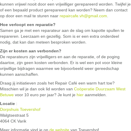
kunnen vrijwel nooit door een vrijwilliger gerepareerd worden. Twijfel je
of een bepaald product gerepareerd kan worden? Neem dan contact
op door een mail te sturen naar
repaircafe.vh@gmail.com
.
Hoe verloopt een reparatie?
Samen ga je met een reparateur aan de slag om kapotte spullen te
repareren. Leerzaam en gezellig. Som is er een extra onderdeel
nodig, dat kan dan meteen besproken worden.
Zijn er kosten aan verbonden?
De reparateurs zijn vrijwilligers en aan de reparatie, of de poging
daartoe, zijn geen kosten verbonden. Er is wel een pot voor kleine
vrijwillige bijdragen waarmee we bijvoorbeeld weer gereedschap
kunnen aanschaffen.
Draag jij initiatieven zoals het Repair Café een warm hart toe?
Misschien wil je dan ook lid worden van
Coöperatie Duurzaam West
Betuwe
voor 10 euro per jaar? Je kunt je
hier
aanmelden.
Locatie
:
Dorpshuis Toevershof
Walgtsestraat 5
4064 CK Varik
Meer informatie vind je op
de website
van Toevershof.