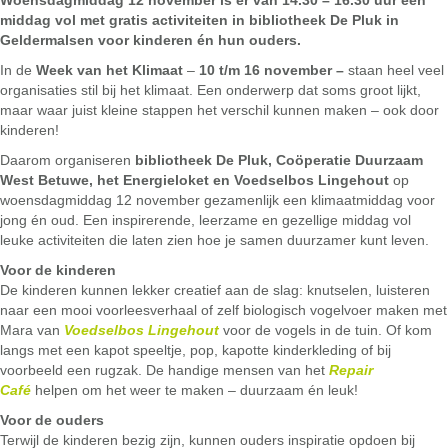
middag vol met gratis activiteiten in bibliotheek De Pluk in
Geldermalsen voor kinderen én hun ouders.
In de
Week van het Klimaat
–
10 t/m 16 november –
staan heel veel
organisaties stil bij het klimaat. Een onderwerp dat soms groot lijkt,
maar waar juist kleine stappen het verschil kunnen maken – ook door
kinderen!
Daarom organiseren
bibliotheek De Pluk, Coöperatie Duurzaam
West Betuwe, het Energieloket en Voedselbos Lingehout
op
woensdagmiddag 12 november gezamenlijk een klimaatmiddag voor
jong én oud. Een inspirerende, leerzame en gezellige middag vol
leuke activiteiten die laten zien hoe je samen duurzamer kunt leven.
Voor de kinderen
De kinderen kunnen lekker creatief aan de slag: knutselen, luisteren
naar een mooi voorleesverhaal of zelf biologisch vogelvoer maken met
Mara van
Voedselbos Lingehout
voor de vogels in de tuin. Of kom
langs met een kapot speeltje, pop, kapotte kinderkleding of bij
voorbeeld een rugzak. De handige mensen van het
Repair
Café
helpen om het weer te maken – duurzaam én leuk!
Voor de ouders
Terwijl de kinderen bezig zijn, kunnen ouders inspiratie opdoen bij